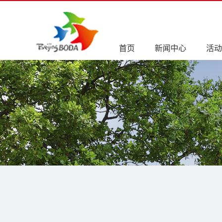
首页
新闻中心
活动