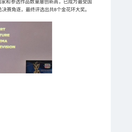
国家和参选作品数量屡创新高，已成为最受国
总决赛角逐，最终评选出共8个金花环大奖。