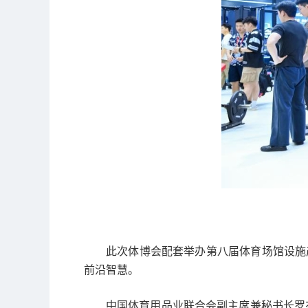
此次体博会配套举办第八届体育场馆设施
前沿智慧。
中国体育用品业联合会副主席兼秘书长罗