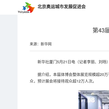
北京奥运城市发展促进会
第43
来源：新华网
新华社厦门5月21日电（记者李丽、刘旸
据介绍，本届体博会整体展览规模超20万平
众，预计展会将接待观众超12万人次。