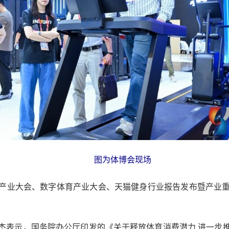
图为体博会现场
产业大会、数字体育产业大会、天猫健身行业报告发布暨产业
杰表示，国务院办公厅印发的《关于释放体育消费潜力 进一步