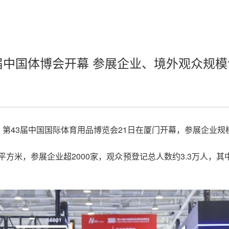
届中国体博会开幕 参展企业、境外观众规
）第43届中国国际体育用品博览会21日在厦门开幕，参展企业
方米，参展企业超2000家，观众预登记总人数约3.3万人，其中