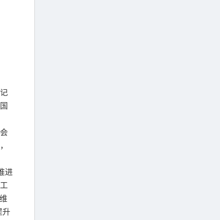
记
国
会
，
推进
工
维
提升