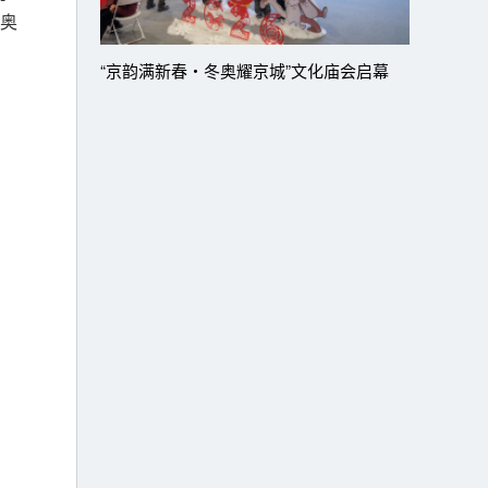
奥
“京韵满新春・冬奥耀京城”文化庙会启幕