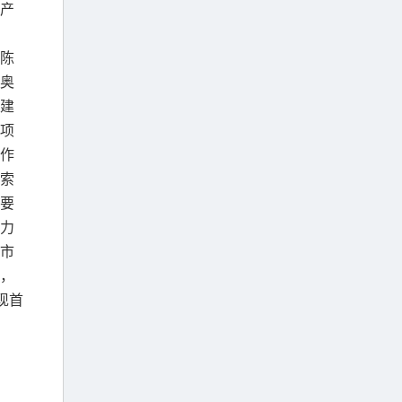
产
陈
奥
建
项
作
索
要
力
市
，
现首