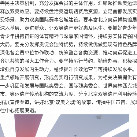
善民主决策机制，充分发挥会员的主体作用，汇聚起推动奥运遗
释放双奥效应。要持续盘活奥运场馆赛后资源，立足首都发展实
费场景，助力双奥国际赛事名城建设。要丰富北京奥运博物馆展
深入基层、走进群众，让双奥遗产更好惠及民生。要抓好青少年
青少年拼搏奋进的体育精神与深厚家国情怀，持续夯实体育强国
大局。要充分发挥奥促会独特优势，持续做优做强现有特色品牌
深化各会员单位协作联动，统筹整合各类资源，推动奥运促进工
齐抓共管的强大工作合力。要坚持厉行节约、勤俭办事，积极探
增强自身发展内生动力，稳步提升长效运营与可持续发展水平。
重点领域开展研究，形成务实可行研究成果，为相关决策提供有
一步巩固和发展与国际奥委会、国际残奥委会、世界奥林匹克城
市、奥运遗产传承机构的交流力度，分享北京双奥遗产利用经验
拓展宣传渠道，讲好北京“双奥之城”的故事，传播中国声音、展
往中心拓展渠道。