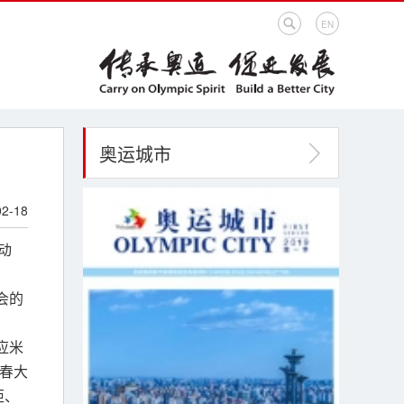
EN
奥运城市
02-18
动
会的
应米
新春大
炬、