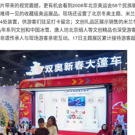
带来的视觉震撼，更有机会看到2008年北京奥运会56个民族
难得一见的收藏级奥运展品。现场还设置了北京冬奥主题、米兰
4处装置，供游客们驻足打卡留念；文创礼品区展示销售的米兰
墩马年系列文创和中国冰雪、唐人坊北京绢人等文创精品也深受游
非遗传承人与现场游客亲密互动。17日主题展区累计接待游客超