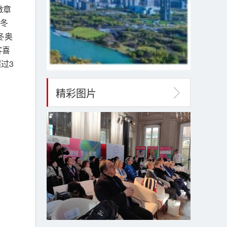
徽章
冬
冬奥
客喜
过3
精彩图片