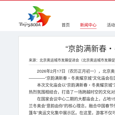
首页
新闻中心
活动
“京韵满新春
来源：北京奥运城市发展促进会（北京奥运城市发展促
2026年2月17日（农历正月初一），北京
————“京韵满新春・冬奥耀京城”文化庙会
本次文化庙会以“京韵满新春・冬奥耀京城
热烈氛围相结合，打造了一场跨越时空的文化对
在国家会议中心二期的大都庙会上，占地15
兰冬奥会“意韵由你”的核心理念，融合中国春
篷车”奥运文化集中展示区。在这里，游客不仅