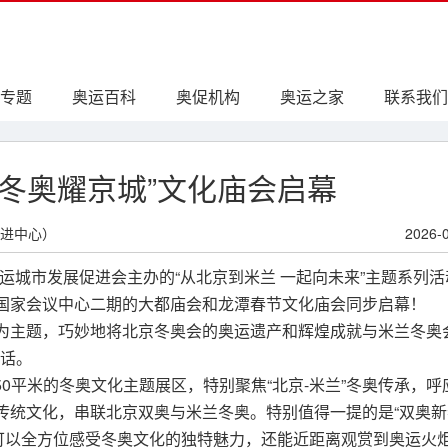
专题
奥运百科
奥促机构
奥运之家
联系我们
・冬奥耀京城”文化庙会启幕
进中心）
2026-
奥运城市发展促进会主办的“从北京到米兰 一起向未来”主题系列活
在国家会议中心二期的大都庙会和龙潭春节文化庙会同步启幕！
”为主题，巧妙地将北京冬奥会的奥运遗产和辉煌成就与米兰冬奥
话。
0平米的冬奥文化主题展区，特别聚焦“北京-米兰”冬奥传承，呼
节传统文化，串联北京双奥与米兰冬奥。特别值得一提的是“双奥
可以全方位感受冬奥文化的独特魅力，还能近距离观赏到奥运火