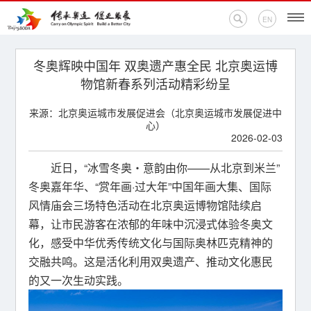
EN
首页
冬奥辉映中国年 双奥遗产惠全民 北京奥运博
物馆新春系列活动精彩纷呈
新闻中心
来源：北京奥运城市发展促进会（北京奥运城市发展促进中
心）
活动专题
2026-02-03
奥运百科
近日，“冰雪冬奥・意韵由你——从北京到米兰”
冬奥嘉年华、“赏年画·过大年”中国年画大集、国际
奥促机构
风情庙会三场特色活动在北京奥运博物馆陆续启
幕，让市民游客在浓郁的年味中沉浸式体验冬奥文
奥运之家
化，感受中华优秀传统文化与国际奥林匹克精神的
交融共鸣。这是活化利用双奥遗产、推动文化惠民
联系我们
的又一次生动实践。