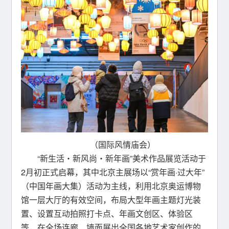
（国际风情庙会）
“新生活・新风尚・新年画”美术作品展览活动于
2月初正式启幕，其中北京主展场以“赏年画·过大年”
（中国年画大集）活动为主线，利用北京奥运博物
馆一层大厅的有效空间，布局大型年画主题灯光装
置、设置互动拍照打卡点、年画文创区、体验区
等，在全场连廊、墙面展出全国各地艺术家创作的