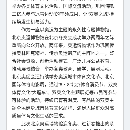
举办各类体育文化活动、国际交流活动，巩固“带动
三亿人参与冰雪运动”的丰硕成果，让“双奥之城”持
续焕发生机与活力。
作为一座以奥运为主题的永久性专题博物馆，
北京奥运博物馆在北京冬奥会成功举办两周年之际
重新向公众开放。两年来，奥运博物馆作为巩固传
播奥林匹克精神、传承奥运遗产的主阵地之一，整
合社会资源，创新活动模式，广泛开展公益教育，
推动展教结合，举办各类教育、研学、展演活动。
北京奥促会还持续举办奥运城市体育文化节、北京
国际体育电影周，通过“8・8”北京体育消费节、双奥
体育文化“大篷车”、双奥文化主题展览等市民可参与
可体验的活动，持续培育有温度、有品质的双奥主
题全民健身城市体育文化品牌，满足人民群众对高
质量体育文化生活的需求。
此次北京奥运博物馆迎冬奥、过新春推出的系