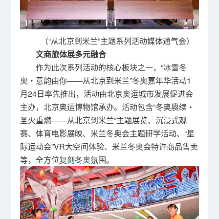
（“从北京到米兰”主题系列活动媒体通气会）
文商旅体展多元融合
作为此次系列活动的核心板块之一，“冰雪冬
奥・意韵由你——从北京到米兰”冬奥嘉年华活动1
月24日率先推出，活动由北京奥运城市发展促进会
主办，北京奥运博物馆承办。活动包含“冬奥赓续・
圣火重燃——从北京到米兰”主题展览、沉浸式观
赛、体育电影展映、米兰冬奥会主题研学活动、“星
际运动会”VR大空间体验、米兰冬奥会特许商品售卖
等，全方位复刻冬奥氛围。