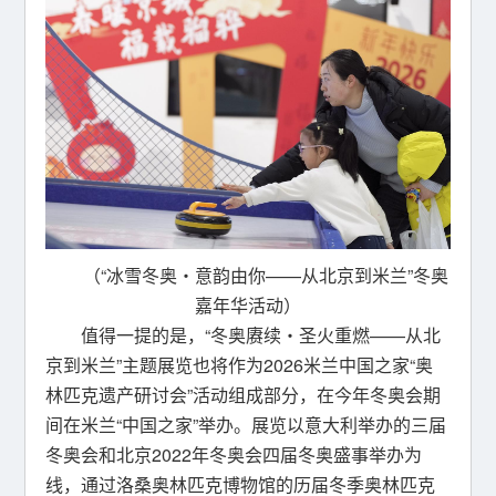
（“冰雪冬奥・意韵由你——从北京到米兰”冬奥
嘉年华活动）
值得一提的是，“冬奥赓续・圣火重燃——从北
京到米兰”主题展览也将作为2026米兰中国之家“奥
林匹克遗产研讨会”活动组成部分，在今年冬奥会期
间在米兰“中国之家”举办。展览以意大利举办的三届
冬奥会和北京2022年冬奥会四届冬奥盛事举办为
线，通过洛桑奥林匹克博物馆的历届冬季奥林匹克