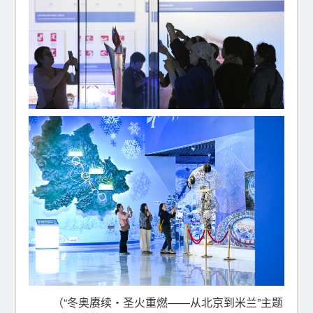
（“冬奥赓续・圣火重燃——从北京到米兰”主题