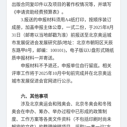
出版合同复印件以及项目的著作权情况等，并填写
《申请资助经费预算表》。
3.报送的申报材料须用A4纸打印，按顺序装订
成册，加盖申报主体公章，一式二份，于2025年8月
31日（邮寄以当地邮戳为准）前报送至北京奥运城
市发展促进会发展研究部(地址：北京市朝阳区天辰
东路甲8号，邮编：100101)，电子版以U盘形式随纸
质申报材料一并寄送。
申报材料不予退还，申报单位自行留底。相关
评审工作将于2025年10月中旬前完成并在北京奥运
城市发展促进会官网进行公示。
六、其他事项
涉及北京奥运会和残奥会、北京冬奥会和冬残
奥会在申办、筹办、举办过程中已形成的政策制
度、工作方案等各类文件资料（不包括印刷时尚未
解密的文件）的整理编辑项目，采取“一事一议”方