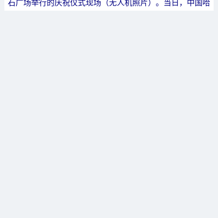
石广场举行的庆祝仪式现场（无人机照片）。当日，中国哈
尔滨市获得2025年第九届亚洲冬季运动会举办权。新华社
记者 张涛 摄
中国体育健儿正全力备战家门口的这场盛会。亚冬会组
委会副主席、中国奥委会副主席周进强29日表示，对冬季
项目国家队米兰冬奥会周期训练备战而言，哈尔滨亚冬会是
米兰冬奥会前的一次重要练兵，在发现人才、锻炼队伍、检
验备战成效等方面具有重要作用。
北京冬奥会自由式滑雪女子空中技巧冠军徐梦桃表示：
“冰雪不是寒冷的代名词，而是梦想起航的地方，我满怀期
待地看到，又一场冰雪运动的盛宴即将拉开帷幕。”亚冬会
对她和其他冰雪项目运动员来说是一场考验，也是展示竞技
水平的舞台，对于更多人来说，这是又一次深入了解冰雪运
动的好机会。“在自己家门口比赛，是考验是挑战，我一定
会努力突破自己，取得最好成绩。”她说。