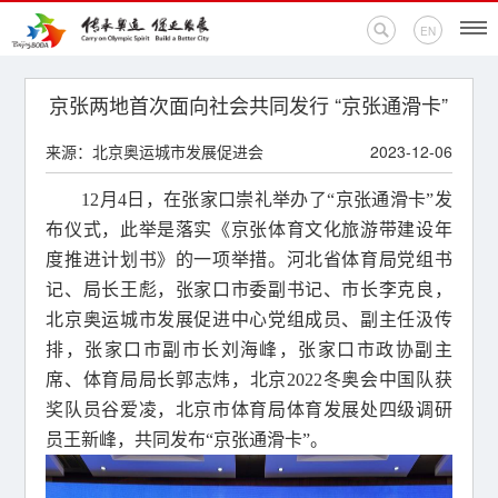
EN
首页
京张两地首次面向社会共同发行 “京张通滑卡”
来源：北京奥运城市发展促进会
2023-12-06
新闻中心
12月4日，在张家口崇礼举办了“京张通滑卡”发
活动专题
布仪式，此举是落实《京张体育文化旅游带建设年
度推进计划书》的一项举措。河北省体育局党组书
奥运百科
记、局长王彪，张家口市委副书记、市长李克良，
奥促机构
北京奥运城市发展促进中心党组成员、副主任汲传
排，张家口市副市长刘海峰，张家口市政协副主
奥运之家
席、体育局局长郭志炜，北京2022冬奥会中国队获
奖队员谷爱凌，北京市体育局体育发展处四级调研
联系我们
员王新峰，共同发布“京张通滑卡”。