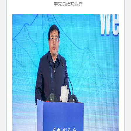
李克良致欢迎辞