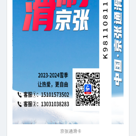
京张通滑卡