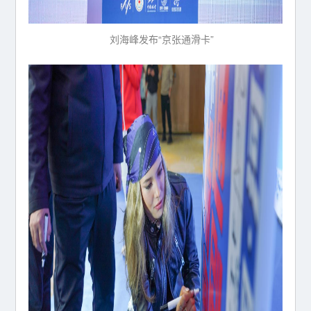
刘海峰发布“京张通滑卡”