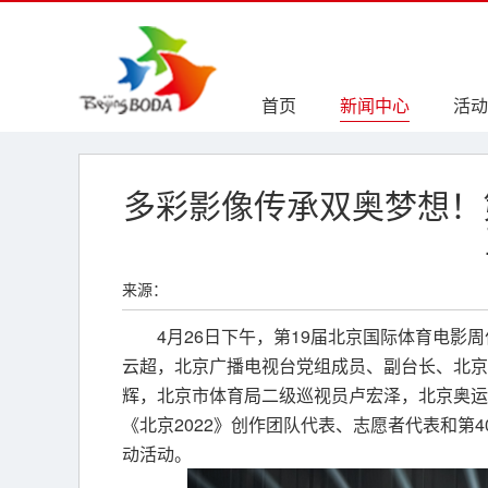
首页
新闻中心
活动
多彩影像传承双奥梦想！
来源：
4月26日下午，第19届北京国际体育电
云超，北京广播电视台党组成员、副台长、北京
辉，北京市体育局二级巡视员卢宏泽，北京奥运
《北京2022》创作团队代表、志愿者代表和第
动活动。