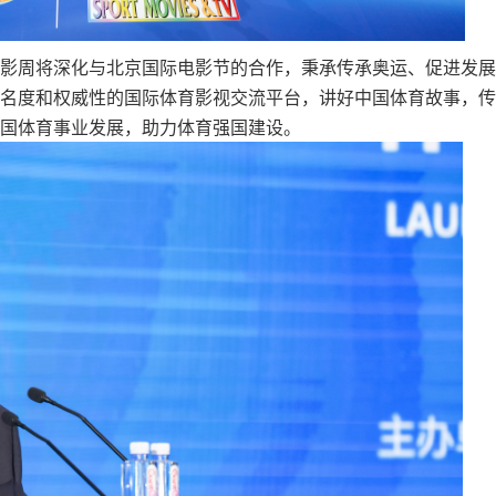
影周将深化与北京国际电影节的合作，秉承传承奥运、促进发展
名度和权威性的国际体育影视交流平台，讲好中国体育故事，传
国体育事业发展，助力体育强国建设。