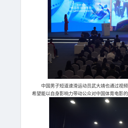
中国男子短道速滑运动员武大靖也通过视频
希望能以自身影响力带动公众对中国体育电影的