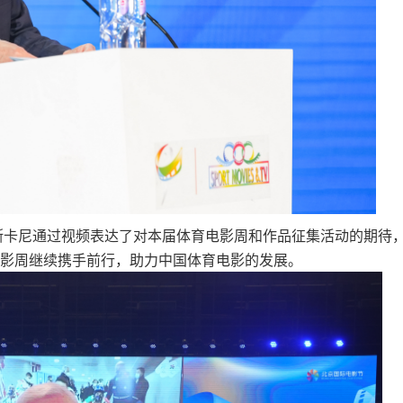
斯卡尼通过视频表达了对本届体育电影周和作品征集活动的期待
影周继续携手前行，助力中国体育电影的发展。