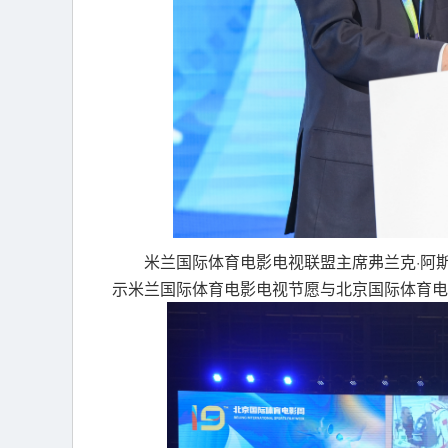
米兰国际体育电影电视联盟主席弗兰克·阿
示米兰国际体育电影电视节愿与北京国际体育电