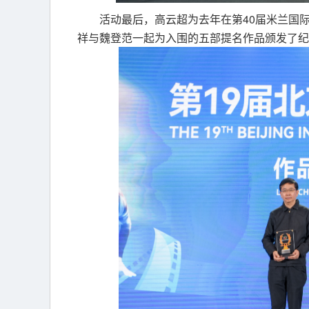
活动最后，高云超为去年在第40届米兰国
祥与魏登范一起为入围的五部提名作品颁发了纪