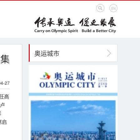
EN
奥运城市
征集
04-27
任高
卢
影
席启