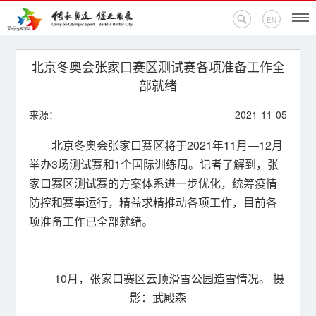
EN
首页
北京冬奥会张家口赛区测试赛各项准备工作全
部就绪
新闻中心
来源：
2021-11-05
活动专题
北京冬奥会张家口赛区将于2021年11月—12月
举办3场测试赛和1个国际训练周。记者了解到，张
奥运百科
家口赛区测试赛的方案体系进一步优化，统筹疫情
防控和赛事运行，精益求精推动各项工作，目前各
奥促机构
项准备工作已全部就绪。
奥运之家
联系我们
10月，张家口赛区云顶滑雪公园造雪情况。 摄
影：武殿森