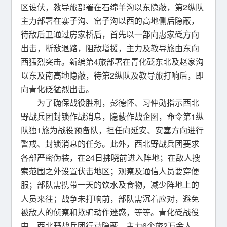
区设伏，教导旅部署在石绵羊沟以东隐蔽，第2纵队
主力部署在寨子沟、窑子沟以西的高地侧后隐蔽，
待敌后卫通过房家桥后，首先以一部向惠家砭方向
出击，断敌退路，阻敌增援，主力及教导旅由东向
西猛烈突击。新编第4旅部署在青化砭东北及赵家沟
以东及南高地隐蔽，待第2纵队及教导旅打响后，即
向青化砭猛烈出击。
为了确保战役胜利，彭德怀、习仲勋指示西北
野战兵团封锁作战消息，隐蔽作战企图，命令第1纵
队独1旅为战役预备队，担任向延安、安塞方向进行
警戒、封锁消息的任务。此外，西北野战兵团要求
各部严密伪装，在24日拂晓前进入阵地；在敌人搜
索范围之外设置伏击地区；观察及通信人员要穿便
服；部队需携带一天的饮水及食物，减少阵地上的
人员来往；战争未打响前，部队需沉着应对，避免
被敌人的侦察和欺骗动作迷惑，等等。青化砭战役
中，西北野战兵团行动隐蔽，主力6个旅2万余人，