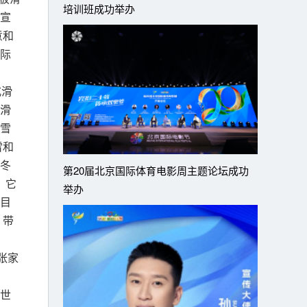
培训班成功举办
宣
意和
际
式滑
滑
雪
雪和
冬
第20届北京国际体育电影周主题论坛成功
，它
举办
目
，带
张家
世