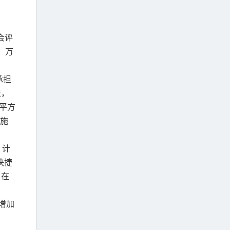
会评
、万
承担
造，
万平方
施
，计
快捷
。在
增加