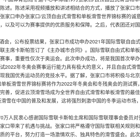
陈述。陈述采用视频播放和讲述相结合的方式，播放了张家口市
张家口申办张家口/云顶自由式滑雪和单板滑雪世界锦标赛的诚
，以及可以为赛事提供的优质服务和保障。之后，代表团还对国
举办酒会，公布投票结果，张家口市成功申办2021年国际雪联自由
联主席卡斯帕签订了《主办城市合同》。国际雪联自由式和单板
赛事，重要性仅次于奥运会。此次申办成功，将是我国首次举办
试2022年冬奥会赛事运行能力具有极大的意义，并且自由式滑
现我国优秀运动员的竞技水平。据了解，张家口市将积极与北京
和单板滑雪世界锦标赛将作为2022年冬奥会和冬残奥会的测试赛
完善，促进云顶滑雪场成为全世界自由式滑雪和单板滑雪的最佳
单板滑雪在中国的普及和发展，这将强烈刺激中国的冬季运动市场
70万人民衷心感谢国际雪联卡斯帕主席和国际雪联理事会委员对
家口带来了机遇与挑战。张家口将严格遵守国际雪联相关规则和
质的平台，努力打造一场激情欢乐、独具特色的滑雪盛会。此次