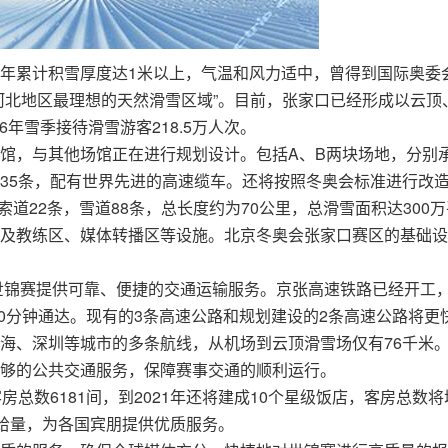
年累计积雪厚度达1米以上，气温和风力适中，曾得到国际奥委
河北地区最理想的天然滑雪区域”。目前，张家口已经形成以云顶
6年雪季接待滑雪游客218.5万人次。
馆，与其他场馆正在进行规划设计。包括A、B两块场地，分别
35条，配有世界先进的高速缆车。还将按照冬奥会标准进行改
索道22条，雪道88条，总长度约为70公里，总滑雪面积达300
及教练区、媒体转播区等设施。北京冬奥会张家口赛区的基础设
1世锦赛提供可靠、便捷的交通运输服务。京张高速铁路已经开工
50分钟通达。现有的3条高速公路和规划建设的2条高速公路将更
海、深圳等城市的多条航线，从机场到云顶滑雪场仅有76千米
够的公共交通服务，保障赛事交通的顺利运行。
总数6181间，到2021年还将建成10个星级饭店，客房总数将
房供给量，为各国宾朋提供优质服务。